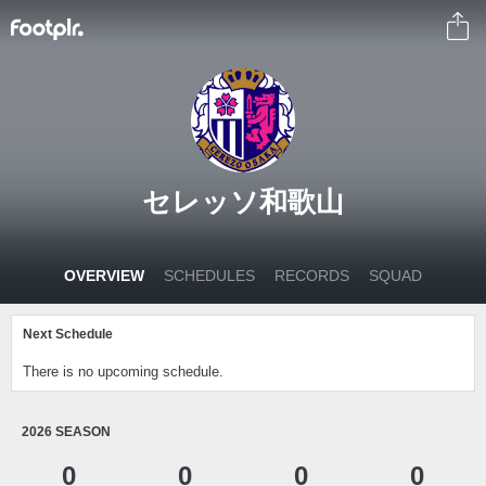
セレッソ和歌山
OVERVIEW
SCHEDULES
RECORDS
SQUAD
Next Schedule
There is no upcoming schedule.
2026 SEASON
0
0
0
0