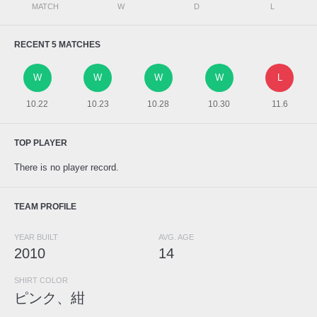
MATCH
W
D
L
RECENT 5 MATCHES
W
W
W
W
L
10.22
10.23
10.28
10.30
11.6
TOP PLAYER
There is no player record.
TEAM PROFILE
YEAR BUILT
AVG. AGE
2010
14
SHIRT COLOR
ピンク、紺