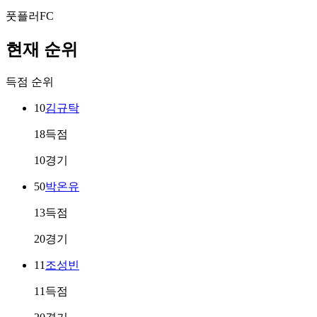
풋플러FC
현재 순위
득점 순위
10
김규탁
18득점
10경기
50
박온유
13득점
20경기
11
조성빈
11득점