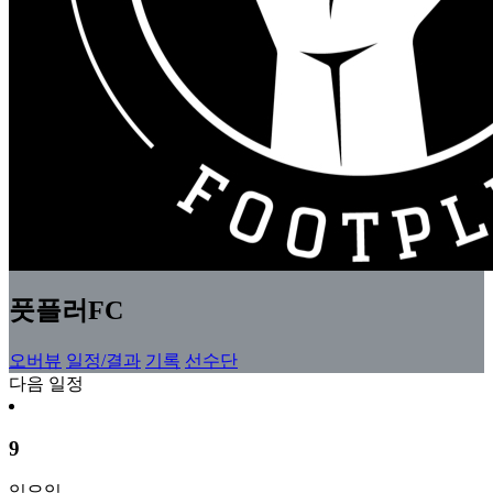
풋플러FC
오버뷰
일정/결과
기록
선수단
다음 일정
9
일요일