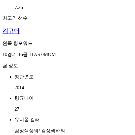
7.26
최고의 선수
김규탁
왼쪽 윙포워드
10경기 16골 11AS 0MOM
팀 정보
창단연도
2014
평균나이
27
유니폼 컬러
검정색상의/ 검정색하의