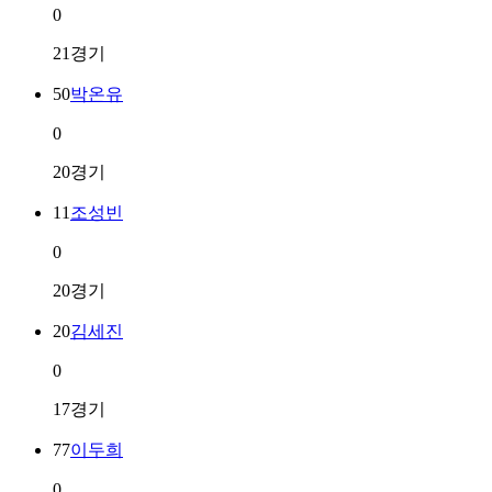
0
21경기
50
박온유
0
20경기
11
조성빈
0
20경기
20
김세진
0
17경기
77
이두희
0