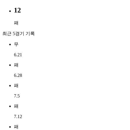
12
패
최근 5경기 기록
무
6.21
패
6.28
패
7.5
패
7.12
패