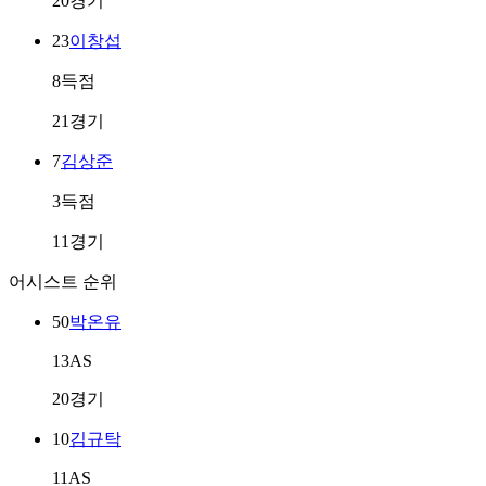
20경기
23
이창섭
8득점
21경기
7
김상준
3득점
11경기
어시스트 순위
50
박온유
13AS
20경기
10
김규탁
11AS