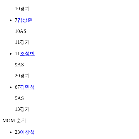
10경기
7
김상준
10AS
11경기
11
조성빈
9AS
20경기
67
김민석
5AS
13경기
MOM 순위
23
이창섭