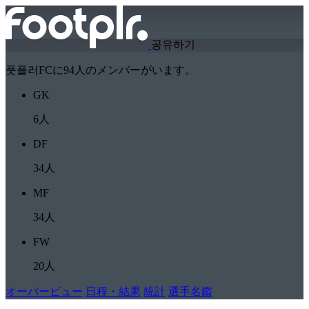
공유하기
풋플러FCに94人のメンバーがいます。
GK
6人
DF
34人
MF
34人
FW
20人
オーバービュー
日程・結果
統計
選手名鑑