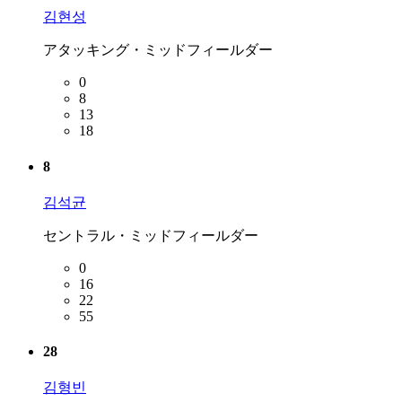
김현성
アタッキング・ミッドフィールダー
0
8
13
18
8
김석균
セントラル・ミッドフィールダー
0
16
22
55
28
김형빈