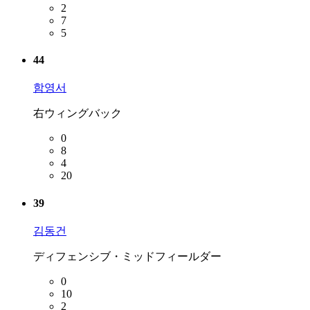
2
7
5
44
함영서
右ウィングバック
0
8
4
20
39
김동건
ディフェンシブ・ミッドフィールダー
0
10
2