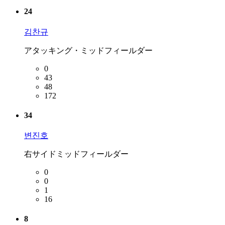
24
김찬규
アタッキング・ミッドフィールダー
0
43
48
172
34
변진호
右サイドミッドフィールダー
0
0
1
16
8