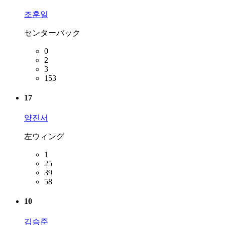
조훈일
センターバック
0
2
3
153
17
양진서
左ウィング
1
25
39
58
10
김승준