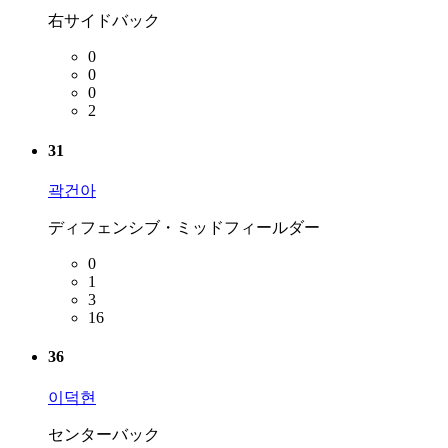
右サイドバック
0
0
0
2
31
곽건아
ディフェンシブ・ミッドフィールダー
0
1
3
16
36
이덕현
センターバック