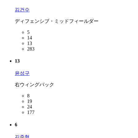
김건수
ディフェンシブ・ミッドフィールダー
5
14
13
283
13
윤성구
右ウィングバック
8
19
24
177
6
김준혁