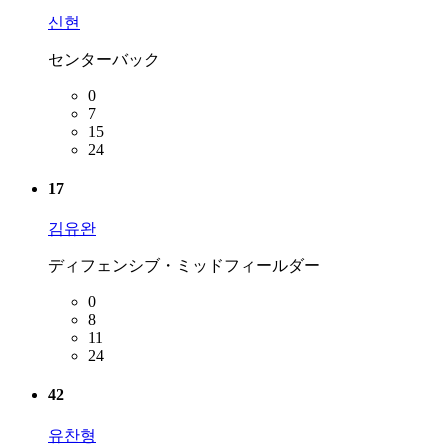
신현
センターバック
0
7
15
24
17
김유완
ディフェンシブ・ミッドフィールダー
0
8
11
24
42
유찬형