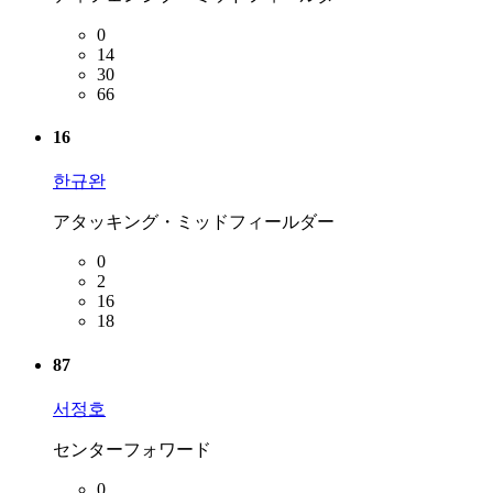
0
14
30
66
16
한규완
アタッキング・ミッドフィールダー
0
2
16
18
87
서정호
センターフォワード
0