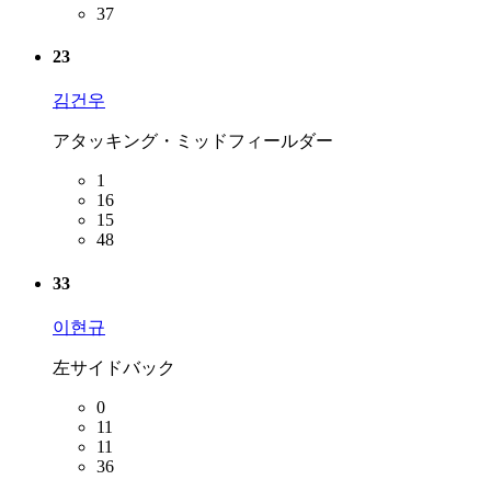
37
23
김건우
アタッキング・ミッドフィールダー
1
16
15
48
33
이현규
左サイドバック
0
11
11
36