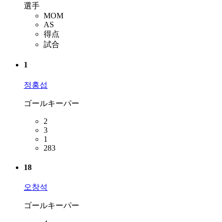
選手
MOM
AS
得点
試合
1
정홍섭
ゴールキーパー
2
3
1
283
18
오창석
ゴールキーパー