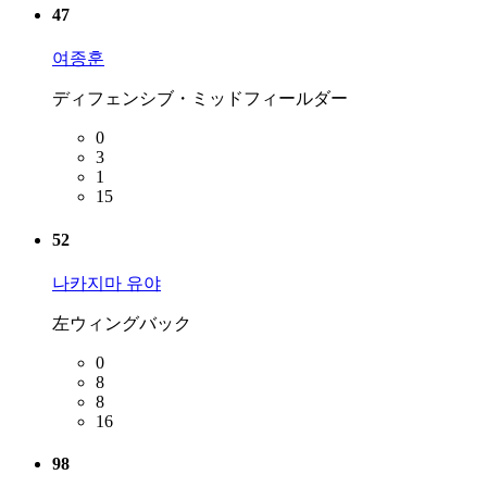
47
여종훈
ディフェンシブ・ミッドフィールダー
0
3
1
15
52
나카지마 유야
左ウィングバック
0
8
8
16
98