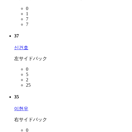
0
1
7
7
37
신건호
左サイドバック
0
5
2
25
35
이현우
右サイドバック
0