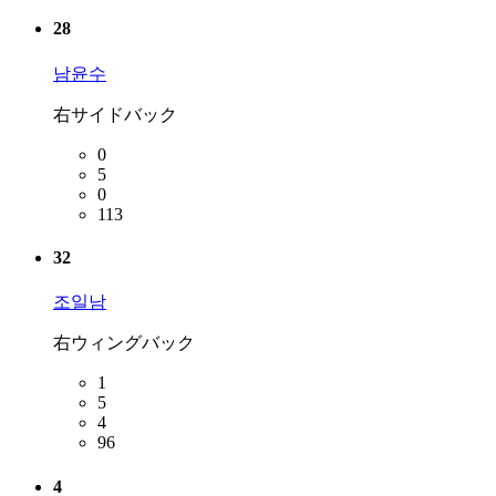
28
남윤수
右サイドバック
0
5
0
113
32
조일남
右ウィングバック
1
5
4
96
4