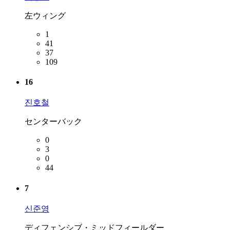
左ウィング
1
41
37
109
16
진호철
センターバック
0
3
0
44
7
신준영
ディフェンシブ・ミッドフィールダー