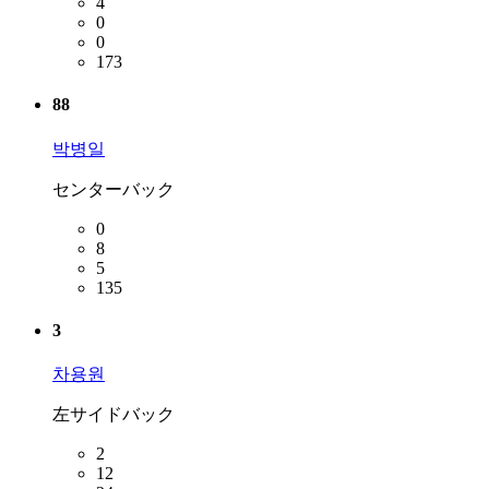
4
0
0
173
88
박병일
センターバック
0
8
5
135
3
차용원
左サイドバック
2
12