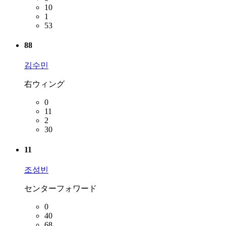
10
1
53
88
김수민
右ウィング
0
11
2
30
11
조성빈
センターフォワード
0
40
68