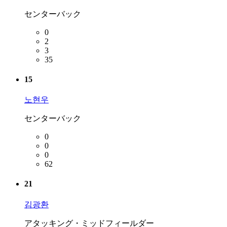
センターバック
0
2
3
35
15
노현우
センターバック
0
0
0
62
21
김광환
アタッキング・ミッドフィールダー