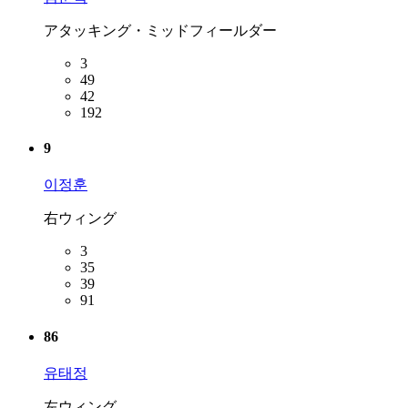
アタッキング・ミッドフィールダー
3
49
42
192
9
이정훈
右ウィング
3
35
39
91
86
유태정
左ウィング